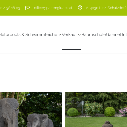
2 / 38 18 03
office@gartenglueck.at
A-4030 Linz, Schatzdorfe
Naturpools & Schwimmteiche
Verkauf
Baumschule
Galerie
Un