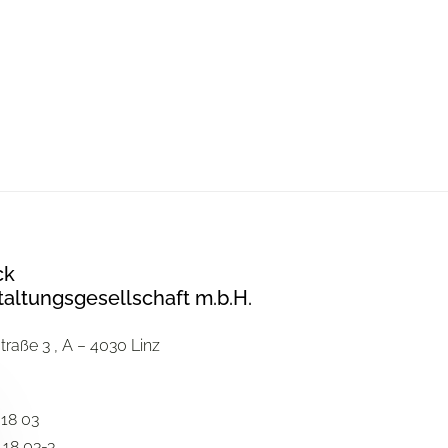
ck
altungsgesellschaft m.b.H.
traße 3 , A – 4030 Linz
 18 03
 18 03-3