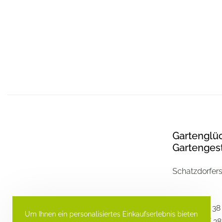
Gartenglü
Gartengest
Schatzdorfers
Tel. 0732 / 38
Um Ihnen ein personalisiertes Einkaufserlebnis bieten
Fax 0732 / 38