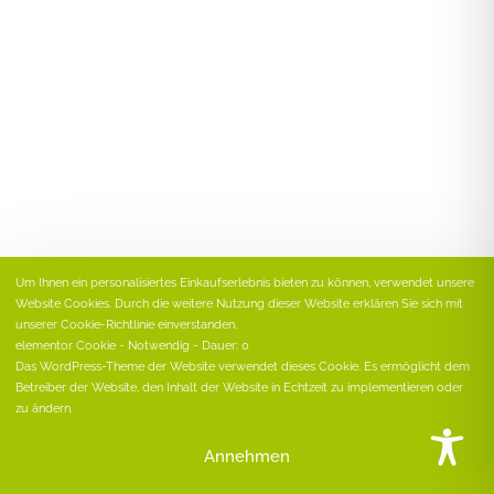
Um Ihnen ein personalisiertes Einkaufserlebnis bieten zu können, verwendet unsere
Website Cookies. Durch die weitere Nutzung dieser Website erklären Sie sich mit
unserer Cookie-Richtlinie einverstanden.
elementor Cookie - Notwendig - Dauer: 0
Das WordPress-Theme der Website verwendet dieses Cookie. Es ermöglicht dem
Betreiber der Website, den Inhalt der Website in Echtzeit zu implementieren oder
zu ändern.
Annehmen