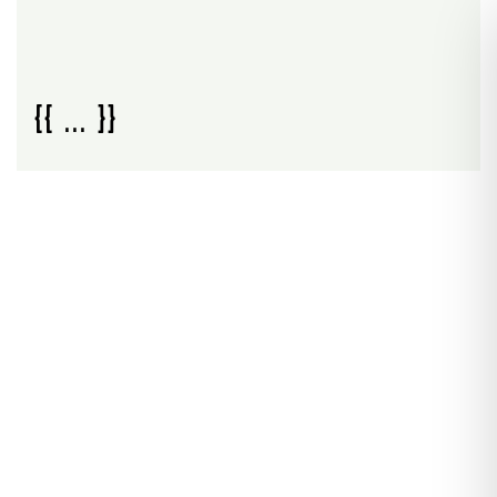
{{ ... }}